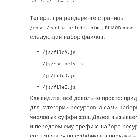
js2: "/js/contacts.js"

Теперь, при рендеринге страницы
, вызов
/about/contacts/index.html
asset
следующий набор файлов:
/js/fileA.js
/js/contacts.js
/js/fileD.js
/js/fileE.js
Как видите, всё довольно просто: пр
для категории ресурсов, а сами набо
числовых суффиксов. Далее вызыва
и передаём ему префикс набора ресу
сортируются по суффиксу в порядке в