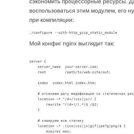
сэкономить процессорные ресурсы. Дл
воспользоваться этим модулем, его ну
при компиляции:
./configure --with-http_gzip_static_module
Мой конфиг nginx выглядит так:
server {

    server_name  your-server.com;

    root         /path/to/web-site/out;

    index  index.html index.htm;

    # отсекаем дату модификации со статических рес
    location ~* ^/d+/(css|js)/ {

        rewrite ^/(d+)/(.*)$ /$2;

    }

    # кэшируем всю статику

    location ~* .(ico|css|js|gif|jpe?g|png)$ {

        expires max;
