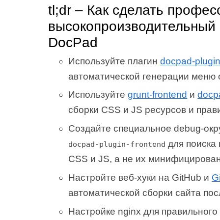
tl;dr – Как сделать профе
высокопроизводительный 
DocPad
Используйте плагин
docpad-plugi
автоматической генерации меню 
Используйте
grunt-frontend
и
docpa
сборки CSS и JS ресурсов и прав
Создайте специальное debug-окр
для поиска 
docpad-plugin-frontend
CSS и JS, а не их минифицирова
Настройте веб-хуки на GitHub и
G
автоматической сборки сайта пос
Настройке nginx для правильного