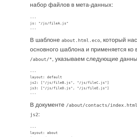
набор файлов в мета-данных:
---

js: "/js/fileA.js"

В шаблоне
, который на
about.html.eco
основного шаблона и применяется ко
, указываем следующие данны
/about/*
---

layout: default

js2: ["/js/fileB.js", "/js/fileC.js"]

js3: ["/js/fileD.js", "/js/fileE.js"]

В документе
/about/contacts/index.htm
:
js2
---

layout: about
