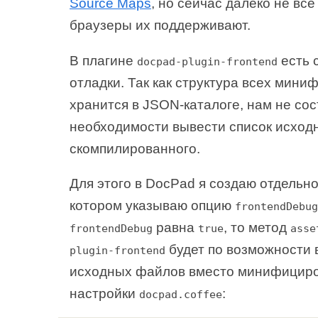
Source Maps
, но сейчас далеко не вс
браузеры их поддерживают.
В плагине
есть 
docpad-plugin-frontend
отладки. Так как структура всех мин
хранится в JSON-каталоге, нам не сос
необходимости вывести список исход
скомпилированного.
Для этого в DocPad я создаю отдельн
котором указываю опцию
frontendDebug
равна
, то метод
frontendDebug
true
asse
будет по возможности 
plugin-frontend
исходных файлов вместо минифицир
настройки
:
docpad.coffee