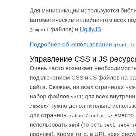
Для минификации используются библ
автоматическим инлайнингом всех по
файлов) и
UglifyJS
.
@import
Подробнее об использовании
grunt-fr
Управление CSS и JS ресурс
Очень часто возникает необходимость
подключением CSS и JS файлов на р
сайта. Скажем, на всех страницах ну
набор файлов
; для всех внутрен
set1
нужно дополнительно использ
/about/
для страницы
вместо
/about/contacts/
использовать
(то есть
,
,
set4
set1
set4
s
порядке). Кроме того, в URL всех рес