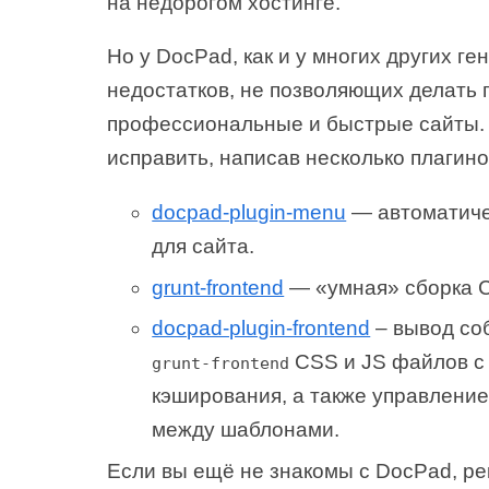
на недорогом хостинге.
Но у DocPad, как и у многих других ге
недостатков, не позволяющих делать
профессиональные и быстрые сайты. 
исправить, написав несколько плагино
docpad-plugin-menu
— автоматиче
для сайта.
grunt-frontend
— «умная» сборка C
docpad-plugin-frontend
– вывод со
CSS и JS файлов с
grunt-frontend
кэширования, а также управлени
между шаблонами.
Если вы ещё не знакомы с DocPad, р