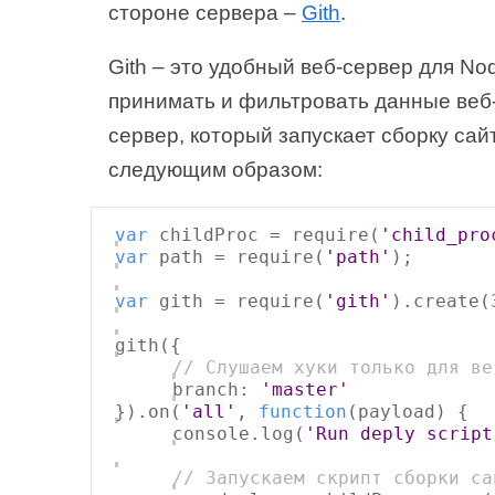
стороне сервера –
Gith
.
Gith – это удобный веб-сервер для No
принимать и фильтровать данные веб-
сервер, который запускает сборку сай
следующим образом:
var
childProc = require(
'child_pro
var
path = require(
'path'
);
var
gith = require(
'gith'
).create(
gith({
// Слушаем хуки только для ве
branch:
'master'
}).on(
'all'
,
function
(payload) {
console.log(
'Run deply script
// Запускаем скрипт сборки са