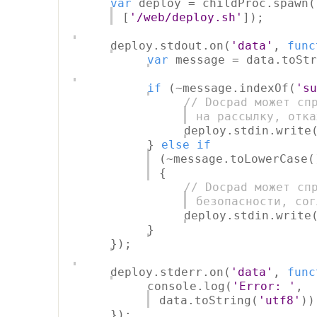
var
deploy = childProc.spawn(
[
'/web/deploy.sh'
]);
deploy.stdout.on(
'data'
,
func
var
message = data.toStr
if
(~message.indexOf(
'su
// Docpad может сп
на рассылку, отка
deploy.stdin.write
}
else
if
(~message.toLowerCase(
{
// Docpad может сп
безопасности, сог
deploy.stdin.write
}
});
deploy.stderr.on(
'data'
,
func
console.log(
'Error: '
,
data.toString(
'utf8'
))
});