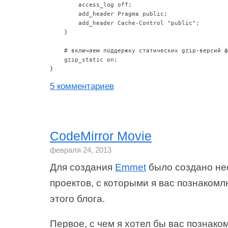
        access_log off;

        add_header Pragma public;

        add_header Cache-Control "public";

    }

    # включаем поддержку статических gzip-версий ф
    gzip_static on;

5 комментариев
CodeMirror Movie
февраля 24, 2013
Для создания
Emmet
было создано не
проектов, с которыми я вас познакомл
этого блога.
Первое, с чем я хотел бы вас познако