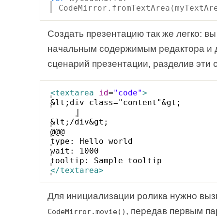
CodeMirror.fromTextArea(myTextAr
Создать презентацию так же легко: в
начальным содержимым редактора и 
сценарий презентации, разделив эти 
<
textarea
id
=
"code"
>
&lt;div class="content"&gt;
|
&lt;/div&gt;
@@@
type: Hello world
wait: 1000
tooltip: Sample tooltip
</
textarea
>
Для инициализации ролика нужно выз
, передав первым п
CodeMirror.movie()