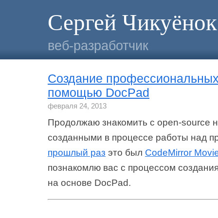
Сергей Чикуёнок
веб-разработчик
Создание профессиональных
помощью DocPad
февраля 24, 2013
Продолжаю знакомить с open-source 
созданными в процессе работы над п
прошлый раз
это был
CodeMirror Movi
познакомлю вас с процессом создани
на основе DocPad.