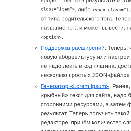
вроде
, то в результате мог
.item
class="item">
, либо
<span class="i
от типа родительского тэга. Тепе
название тэга и может вывести, 
.
<option>
Поддержка расширений
. Теперь,
новую аббревиатуру или настроит
не надо лезть в код плагина, дос
несколько простых JSON-файлов 
Генератор «Lorem Ipsum»
. Ранее
«рыбный» текст для сайта, надо 
сторонними ресурсами, а затем 
результат. Теперь получить такой
редакторе, причём количество сл