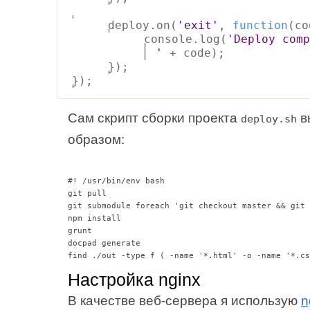
deploy.on(
'exit'
,
function
(co
console.log(
'Deploy comp
'
+ code);
});
});
Сам скрипт сборки проекта
в
deploy.sh
образом:
#! /usr/bin/env bash

git pull

git submodule foreach 'git checkout master && git 
npm install

grunt

docpad generate

Настройка nginx
В качестве веб-сервера я использую
n