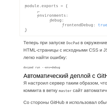
module.exports = {
…
environments:
debug:
frontendDebug:
tru
}
Теперь при запуске
в окружени
DocPad
HTML-страницы с исходными CSS и J
легко найти ошибку:
docpad run --env=debug
Автоматический деплой с Git
Я настроил сервер таким образом, чт
коммита в ветку
сайт автоматич
master
Со стороны GitHub я использовал обы