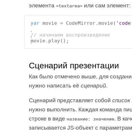
элемента
или сам элемент:
<textarea>
var
movie = CodeMirror.movie(
'code
// начинаем воспроизведение
movie.play();
Сценарий презентации
Как было отмечено выше, для создани
нужно написать её
сценарий
.
Сценарий представляет собой
список
нужно выполнить. Каждая команда пи
строке в виде
. В ка
название: значение
записывается JS-объект с параметрам